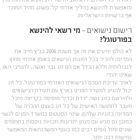
לאזרחי כל העולם, ללא הגבלה של דת, מוצא, אזרחות ומין
ומאפשרת להינשא בהליך אזרחי קל, פשוט, מהיר המוכר
אף ברשויות הישראליות.
רישום נישואים –
מי רשאי להינשא
בפורטוגל?
לא כולם יודעים את זה אך משנת 2006 בג"ץ חייב את
המדינה להכיר בכל הזוגות הנישאים באופן אזרחי מחוץ
לגבולותיה וללא הבדל אם הם זוג גבר ואשה , להט"בי ו/או
שאינו יהודי.
לאחר עריכת הסכם הנישואים האזרחי בפורטוגל, כל זוג
יכול להגיע למשרד הפנים בארץ עם תעודת הנישואים
ולהירשם כזוג נשוי, "כדת וכדין" מוסיפה בקריצה מיכל.
מעבר לתחושה האישית של כל זוג בעצם ההכרה של
המדינה בזוגיות שלהם, שינוי הסטטוס במשרד הפנים לנשוי
כמובן גם מגיע עם מגוון יתרונות וזכויות נוספות בתחומים
שונים ומול גופים רבים כמו בענף המשכנתאות המאפשר
גמישות רבה יותר.