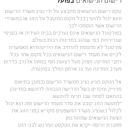
רישום הנישואים
בפועל
טקס רישום הנישואים מתבצע על ידי נציג משרד הרישום
והוא יכול להיערךבכל מקום המקובל על הזוג או במשרדי
הרישום אשר הוסמכו לכך.
בפורטוגל הנישואים אינם נערכים בבית העיריה או בסניפי
שגרירויות כפי שנהוג במדינות רבות בעולם.
פורטוגל לא מהססת להרחיב את היריעהוהיא מאפשרת
לקיים את מעמד רישום הנישואים בכל מקום אחר בכל
רחבי המדינה, מצוק מעל רצועת חוף במחוז אלגרב בדרום
מערב המדינה ועד גג ארמון המלך בסינטרה.
אל הטקס מגיע נציג ממשרד הרישום (כמובן בתיאום
מדוייק ומקדים בשל הדרישה הגבוהה להינשא במדינה)
בהתאם למחוז שבו תרצו להינשא.
"למעשה הזוג קובע את סדר מעמד הרישום ומה הוא יכול
לכלול כשנציג משרד המשפטים מקריא בפני הזוג את
הצעת הנישואים שמתורגמן
מחברת יורופה יקרא את הטקסט המרגש לבני הזוג